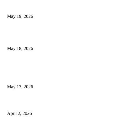
Chin Liposuction Malaysia and Dermal Filler Malaysia Treatment Ins
May 19, 2026
Breast Filler Kuala Lumpur Options People Commonly Research Bef
Appointments
May 18, 2026
LATEST POST
Poovar Backwater Cruise Guide: Boat Routes, Timings and What to
Expect
May 13, 2026
Private chauffeur service for smoother business and city travel
April 2, 2026
Choose the Right Airport Travel Option for a Smoother Journey