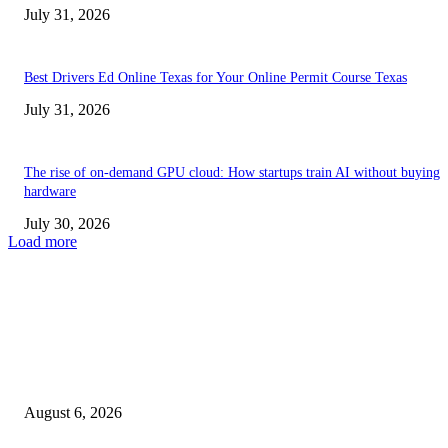
July 31, 2026
Best Drivers Ed Online Texas for Your Online Permit Course Texas
July 31, 2026
The rise of on-demand GPU cloud: How startups train AI without buying
hardware
July 30, 2026
Load more
TRENDING POSTS
Facial Skin Tightening: Why Muscle Toning Supports Complete Bod
Confidence Naturally
August 6, 2026