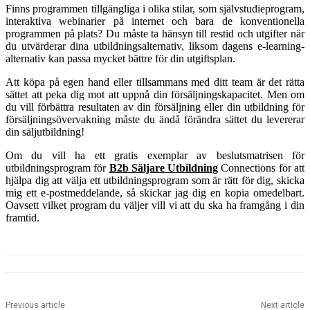
Finns programmen tillgängliga i olika stilar, som självstudieprogram,
interaktiva webinarier på internet och bara de konventionella
programmen på plats? Du måste ta hänsyn till restid och utgifter när
du utvärderar dina utbildningsalternativ, liksom dagens e-learning-
alternativ kan passa mycket bättre för din utgiftsplan.
Att köpa på egen hand eller tillsammans med ditt team är det rätta
sättet att peka dig mot att uppnå din försäljningskapacitet. Men om
du vill förbättra resultaten av din försäljning eller din utbildning för
försäljningsövervakning måste du ändå förändra sättet du levererar
din säljutbildning!
Om du vill ha ett gratis exemplar av beslutsmatrisen för
utbildningsprogram för
B2b Säljare Utbildning
Connections för att
hjälpa dig att välja ett utbildningsprogram som är rätt för dig, skicka
mig ett e-postmeddelande, så skickar jag dig en kopia omedelbart.
Oavsett vilket program du väljer vill vi att du ska ha framgång i din
framtid.
Previous article
Next article