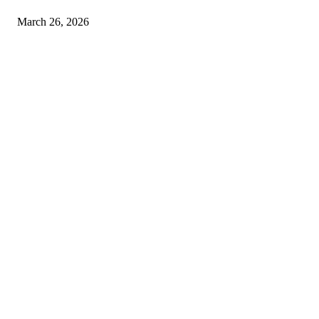
March 26, 2026
© 2026 All Right Reserved. Designed and Developed by
Label
Super Records
Facebook
Instagram
Linkedin
Pinterest
Twitter
WhatsApp
Youtube