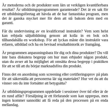
Är metoderna och de produkter som lärs ut verkligen kvantifierbara
resultat? Är utbildningsprogrammen garanterade? Det är en sak för
ett utbildningsföretag att hävda att de har fantastiska program, men
det är ganska mycket mer för dem att stå bakom dem med en
garanti.
Får du undervisning av en kvalificerad instruktör? Vem som helst
kan erbjuda säljutbildning genom att kolla in en bok och
tillhandahålla en workshop. För att lyckas måste din instruktör vara
erfaren, utbildad och ha en bevisad resultathistorik av framgång.
Är programmen anpassningsbara för dig och dina produkter? Du vill
inte bara diskutera begrepp om hur man erbjuder någon produkt,
utan du avser att ha möjlighet att omsätta dessa begrepp i praktiken
för att se till att du börjar marknadsföra din produkt.
Finns det en anordning som screening eller certifieringsprov på plats
för att säkerställa att personerna lär sig materialet? Hur vet du att du
vinner om du inte fortsätter att betygsätta?
Är utbildningsprogrammen uppdelade i sessioner över tid eller är de
en rund affär? Försäljning är ett förfarande som kan upprepas, men
ingen kommer sannolikt att få reda på den processen på en enda
mellandag.