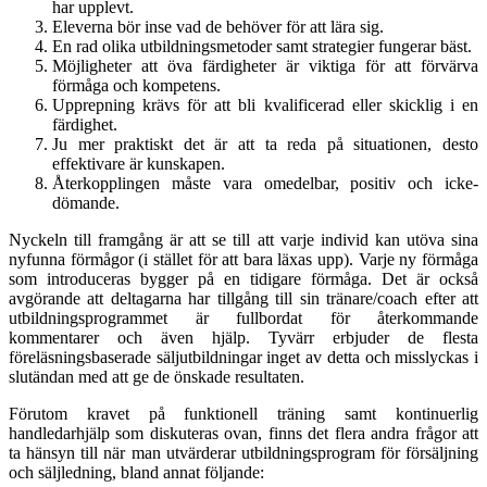
har upplevt.
Eleverna bör inse vad de behöver för att lära sig.
En rad olika utbildningsmetoder samt strategier fungerar bäst.
Möjligheter att öva färdigheter är viktiga för att förvärva
förmåga och kompetens.
Upprepning krävs för att bli kvalificerad eller skicklig i en
färdighet.
Ju mer praktiskt det är att ta reda på situationen, desto
effektivare är kunskapen.
Återkopplingen måste vara omedelbar, positiv och icke-
dömande.
Nyckeln till framgång är att se till att varje individ kan utöva sina
nyfunna förmågor (i stället för att bara läxas upp). Varje ny förmåga
som introduceras bygger på en tidigare förmåga. Det är också
avgörande att deltagarna har tillgång till sin tränare/coach efter att
utbildningsprogrammet är fullbordat för återkommande
kommentarer och även hjälp. Tyvärr erbjuder de flesta
föreläsningsbaserade säljutbildningar inget av detta och misslyckas i
slutändan med att ge de önskade resultaten.
Förutom kravet på funktionell träning samt kontinuerlig
handledarhjälp som diskuteras ovan, finns det flera andra frågor att
ta hänsyn till när man utvärderar utbildningsprogram för försäljning
och säljledning, bland annat följande: