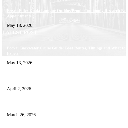
Breast Filler Kuala Lumpur Options People Commonly Research Bef
Appointments
May 18, 2026
LATEST POST
Poovar Backwater Cruise Guide: Boat Routes, Timings and What to
Expect
May 13, 2026
Private chauffeur service for smoother business and city travel
April 2, 2026
Choose the Right Airport Travel Option for a Smoother Journey
March 26, 2026
© 2026 All Right Reserved. Designed and Developed by
Label
Super Records