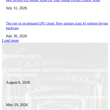
Best Drivers Ed Online Texas for Your Online Permit Course Texas
July 31, 2026
The rise of on-demand GPU cloud: How startups train AI without buying
hardware
July 30, 2026
Load more
TRENDING POSTS
Facial Skin Tightening: Why Muscle Toning Supports Complete Bod
Confidence Naturally
August 6, 2026
Chin Liposuction Malaysia and Dermal Filler Malaysia Treatment Ins
May 19, 2026