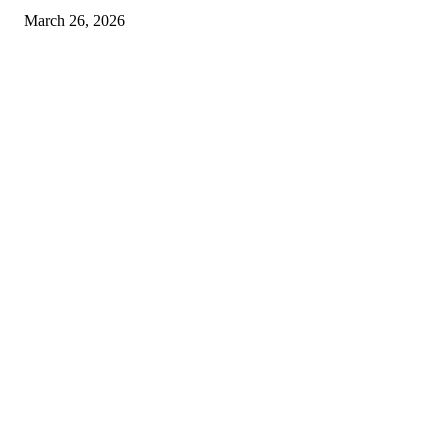
March 26, 2026
© 2026 All Right Reserved. Designed and Developed by
Label
Super Records
Facebook
Instagram
Linkedin
Pinterest
Twitter
WhatsApp
Youtube