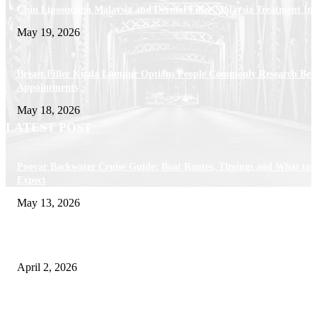
Chin Liposuction Malaysia and Dermal Filler Malaysia Treatment Ins
May 19, 2026
Breast Filler Kuala Lumpur Options People Commonly Research Bef
Appointments
May 18, 2026
LATEST POST
Poovar Backwater Cruise Guide: Boat Routes, Timings and What to
Expect
May 13, 2026
Private chauffeur service for smoother business and city travel
April 2, 2026
Choose the Right Airport Travel Option for a Smoother Journey