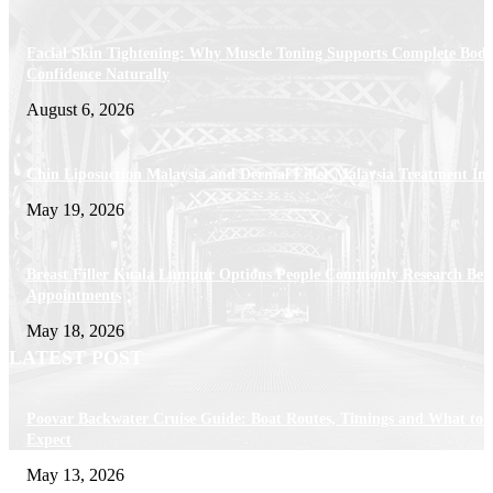
Facial Skin Tightening: Why Muscle Toning Supports Complete Bod
Confidence Naturally
August 6, 2026
Chin Liposuction Malaysia and Dermal Filler Malaysia Treatment Ins
May 19, 2026
Breast Filler Kuala Lumpur Options People Commonly Research Bef
Appointments
May 18, 2026
LATEST POST
Poovar Backwater Cruise Guide: Boat Routes, Timings and What to
Expect
May 13, 2026