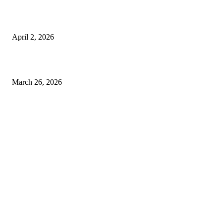
Private chauffeur service for smoother business and city travel
April 2, 2026
Choose the Right Airport Travel Option for a Smoother Journey
March 26, 2026
© 2026 All Right Reserved. Designed and Developed by
Label
Super Records
Facebook
Instagram
Linkedin
Pinterest
Twitter
WhatsApp
Youtube