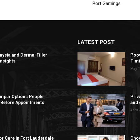
Port Gamings
LATEST POST
aysia and Dermal Filler
Poov
Insights
Timi
May 1
Lumpur Options People
Priv
Before Appointments
and c
April 
r Care in Fort Lauderdale
Choo