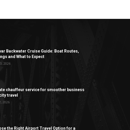
ar Backwater Cruise Guide: Boat Routes,
ngs and What to Expect
3, 2026
ate chauffeur service for smoother business
ity travel
2, 2026
se the Right Airport Travel Option for a